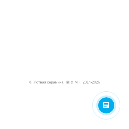
+7 920 909-91-91
sale@hillandmill.ru
Владимирская область
д. Болымотиха д.42
© Уютная керамика Hill & Mill, 2014-2026