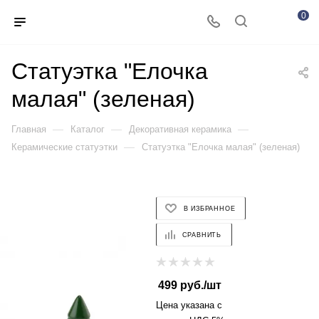
0
Статуэтка "Елочка
малая" (зеленая)
—
—
—
Главная
Каталог
Декоративная керамика
—
Керамические статуэтки
Статуэтка "Елочка малая" (зеленая)
В ИЗБРАННОЕ
СРАВНИТЬ
499
руб.
/шт
Цена указана с