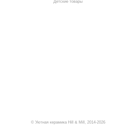
Детские товары
+7 920 909-91-91
sale@hillandmill.ru
Владимирская область
д. Болымотиха д.42
© Уютная керамика Hill & Mill, 2014-2026