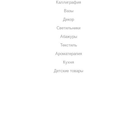
Каллиграфия
Вазы
Декор
Светильники
Абажуры
Текстиль
Ароматерапия
Кухня
Детские товары
+7 920 909-91-91
sale@hillandmill.ru
Владимирская область
д. Болымотиха д.42