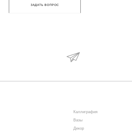
ЗАДАТЬ ВОПРОС
Будьте в курсе наши
акций и новостей
О КОМПАНИИ
КАТАЛОГ
КАК КУПИТЬ
Каллиграфия
Вазы
МАГАЗИНЫ
Декор