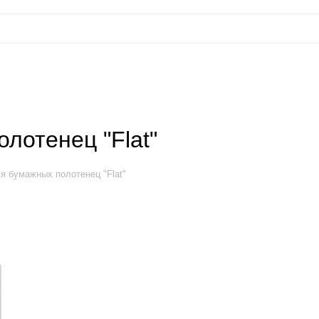
лотенец "Flat"
я бумажных полотенец "Flat"