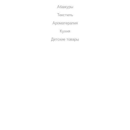
Абажуры
Текстиль
Ароматерапия
Кухня
Детские товары
+7 920 909-91-91
sale@hillandmill.ru
Владимирская область
д. Болымотиха д.42