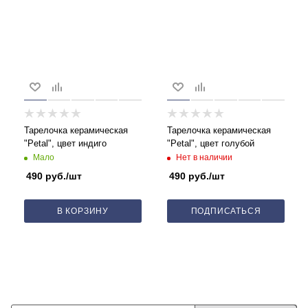
Тарелочка керамическая
Тарелочка керамическая
"Petal", цвет индиго
"Petal", цвет голубой
Мало
Нет в наличии
490
руб.
/шт
490
руб.
/шт
В КОРЗИНУ
ПОДПИСАТЬСЯ
Будьте в курсе наших акций и новостей