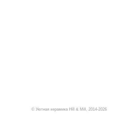
+7 920 909-91-91
sale@hillandmill.ru
Владимирская область
д. Болымотиха д.42
© Уютная керамика Hill & Mill, 2014-2026