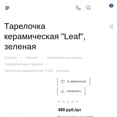
0
Тарелочка
керамическая "Leaf",
зеленая
—
—
—
Главная
Каталог
Керамическая посуда
—
Сервировочные тарелки
Тарелочка керамическая "Leaf", зеленая
В ИЗБРАННОЕ
СРАВНИТЬ
490
руб.
/шт