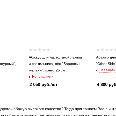
и
Абажур для настольной лампы
Абажур для
рпурный",
и светильника, лён "Бордовый
"Other Side
меланж", конус 25 см
Нет в нали
Нет в наличии
2 050
руб.
/шт
4 800
руб
едорогой абажур высокого качества? Тогда приглашаем Вас в инте
способные украшать светильники разного типа и становиться г