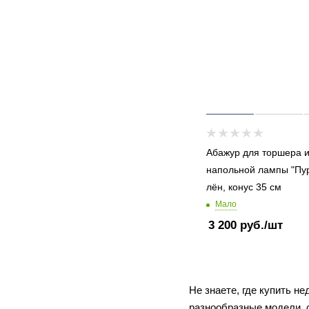
Абажур для торшера 
напольной лампы "Пу
лён, конус 35 см
Мало
3 200
руб.
/шт
Не знаете, где купить н
разнообразные модели, 