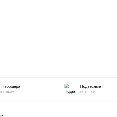
ля торшера
Подвесные
73 ТОВАРА
21 ТОВАР
)