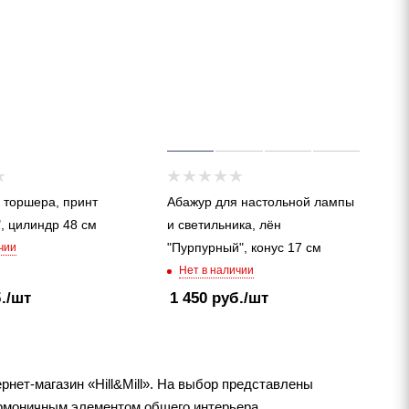
 торшера, принт
Абажур для настольной лампы
", цилиндр 48 см
и светильника, лён
"Пурпурный", конус 17 см
чии
Нет в наличии
.
/шт
1 450
руб.
/шт
рнет-магазин «Hill&Mill». На выбор представлены
армоничным элементом общего интерьера.