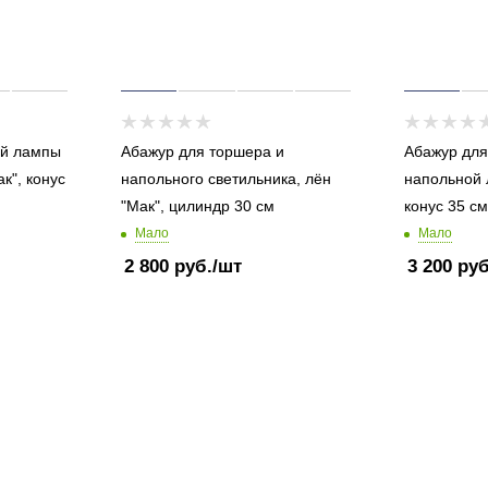
ой лампы
Абажур для торшера и
Абажур для
к", конус
напольного светильника, лён
напольной 
"Мак", цилиндр 30 см
конус 35 см
Мало
Мало
2 800
руб.
/шт
3 200
руб