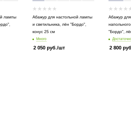
ой лампы
Абажур для настольной лампы
Абажур для
ордо",
и светильника, лён "Бордо",
напольного
конус 25 см
"Бордо", лё
Много
Достаточн
2 050
руб.
/шт
2 800
руб