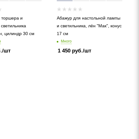
 торшера и
Абажур для настольной лампы
 светильника
и светильника, лён "Мак", конус
н, цилиндр 30 см
17 см
о
Много
.
/шт
1 450
руб.
/шт