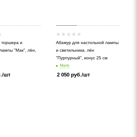
 торшера и
Абажур для настольной лампы
лампы "Мак", лён,
и светильника, лён
"Пурпурный", конус 25 см
Мало
.
/шт
2 050
руб.
/шт