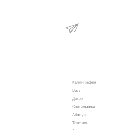
Будьте в курсе наши
акций и новостей
О КОМПАНИИ
КАТАЛОГ
КАК КУПИТЬ
Каллиграфия
Вазы
МАГАЗИНЫ
Декор
КОНТАКТЫ
Светильники
Абажуры
Текстиль