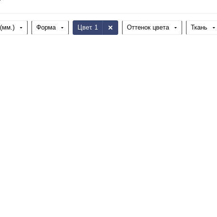
(мм.)
Форма
Цвет
: 1
Оттенок цвета
Ткань