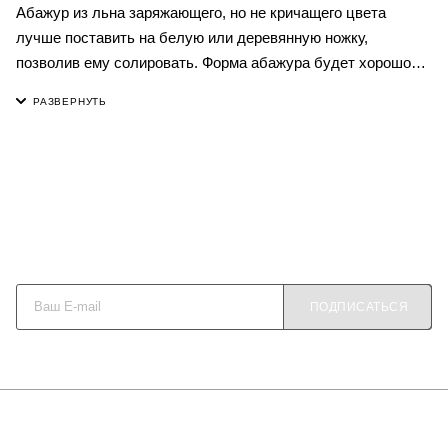
Абажур из льна заряжающего, но не кричащего цвета
лучше поставить на белую или деревянную ножку,
позволив ему солировать. Форма абажура будет хорошо
смотреться и с современным, лаконичным, и с резным
основанием. Оригинально и живо выглядят в одной комнате
светильники дополняющих оттенков, например, кари +
горчица. Поскольку мы производим модели в разных
размерах, подходящих в том числе для торшеров и
подвесов, ваши возможности в выборе интерьерных
решений не ограничены.
Будьте в курсе наших акций и новостей
ПОДПИСАТЬСЯ
О КОМПАНИИ