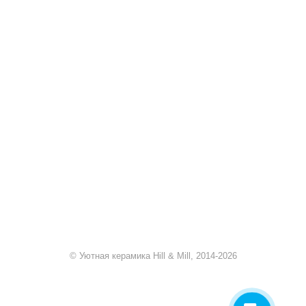
+7 920 909-91-91
sale@hillandmill.ru
Владимирская область
д. Болымотиха д.42
© Уютная керамика Hill & Mill, 2014-2026