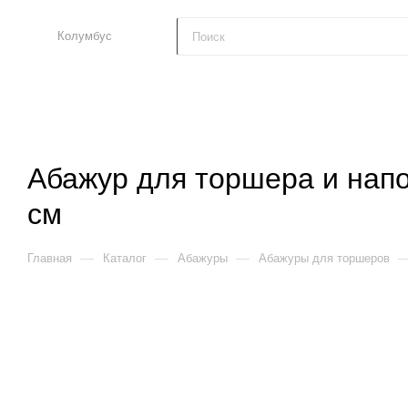
Колумбус
Абажур для торшера и напо
см
—
—
—
Главная
Каталог
Абажуры
Абажуры для торшеров