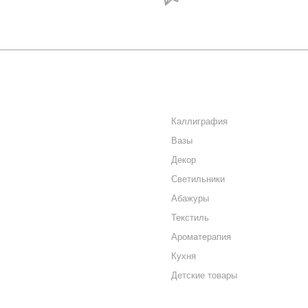
акций и новостей
О КОМПАНИИ
КАТАЛОГ
КАК КУПИТЬ
Каллиграфия
Вазы
МАГАЗИНЫ
Декор
КОНТАКТЫ
Светильники
Абажуры
Текстиль
Ароматерапия
Кухня
Детские товары