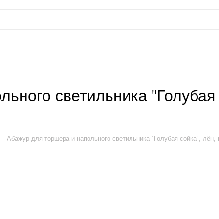
льного светильника "Голубая 
—
Абажур для торшера и напольного светильника "Голубая сойка", лён,