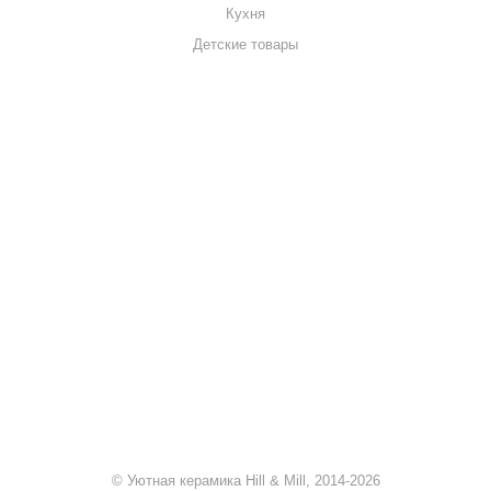
Кухня
Детские товары
+7 920 909-91-91
sale@hillandmill.ru
Владимирская область
д. Болымотиха д.42
© Уютная керамика Hill & Mill, 2014-2026