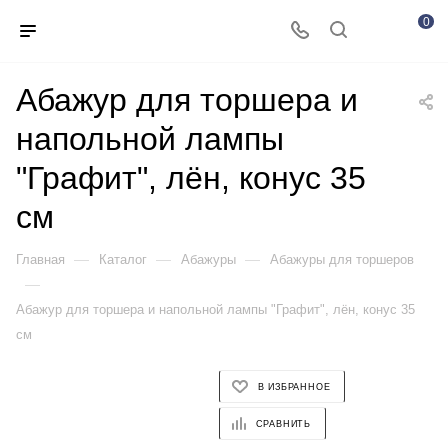
0
Абажур для торшера и
напольной лампы
"Графит", лён, конус 35
см
—
—
—
Главная
Каталог
Абажуры
Абажуры для торшеров
—
Абажур для торшера и напольной лампы "Графит", лён, конус 35
см
В ИЗБРАННОЕ
СРАВНИТЬ