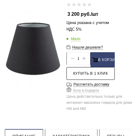
3 200
руб.
/шт
Цена указана с учетом
НДС 5%
Мало
Нашли дешевле?
В КОРЗИНУ
КУПИТЬ В 1 КЛИК
Рассчитать доставку
Хочу в подарок
Цена действительна только для
интернет-магазина товаров для дома
Hill and Mill