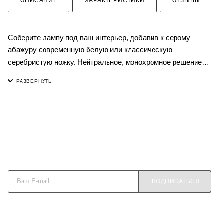
ОПИСАНИЕ
ХАРАКТЕРИСТИКИ
ОТЗЫВЫ
Соберите лампу под ваш интерьер, добавив к серому
абажуру современную белую или классическую
серебристую ножку. Нейтральное, монохромное решение
не будет цеплять взгляд, но обеспечит нужный
функционал и ощущение заполненности пространства, без
которого невозможен уют. Корпус абажура создан из
безопасного светотехнического пластика и обернут в
натуральный лен. Поддержать текстиль в интерьере можно
серой декоративной подушкой из той же ткани (раздел
"Текстиль"). Все абажуры имеют цоколь E27, по
Будьте в курсе наших акций и новостей
необходимости абажур комплектуется переходником для
цоколя E14.
ПОДПИСАТЬСЯ