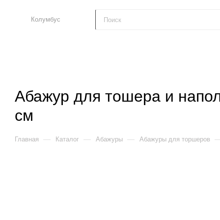
Колумбус
Абажур для тошера и напол
см
—
—
—
Главная
Каталог
Абажуры
Абажуры для торшеров