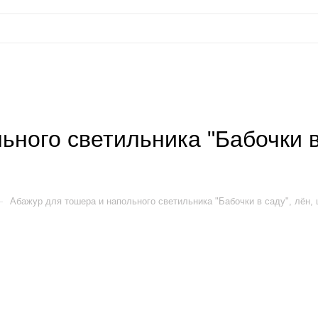
ьного светильника "Бабочки в
—
Абажур для тошера и напольного светильника "Бабочки в саду", лён,