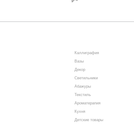
акций и новостей
О КОМПАНИИ
КАТАЛОГ
КАК КУПИТЬ
Каллиграфия
Вазы
МАГАЗИНЫ
Декор
КОНТАКТЫ
Светильники
Абажуры
Текстиль
Ароматерапия
Кухня
Детские товары