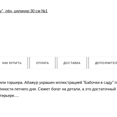
КАК КУПИТЬ
ОПЛАТА
ДОСТАВКА
ДОПОЛНИТЕ
или торшера. Абажур украшен иллюстрацией "Бабочки в саду" п
ности летнего дня. Сюжет богат на детали, а это достаточный
терьере.
производства, ткань - 100% лён не вызывает аллергию и практи
й краской.