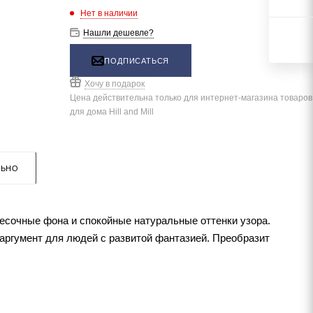
Нет в наличии
Нашли дешевле?
ПОДПИСАТЬСЯ
Хочу в подарок
Цена действительна только для интернет-магазина товаров
для дома Hill and Mill
ЛЬНО
есочные фона и спокойные натуральные оттенки узора.
 аргумент для людей с развитой фантазией. Преобразит
чна в эксплуатации. Жесткость конструкции обеспечивает