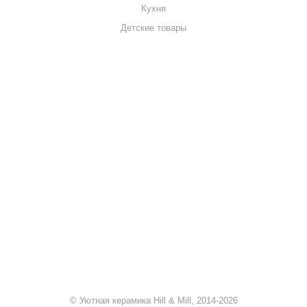
Кухня
Детские товары
+7 920 909-91-91
sale@hillandmill.ru
Владимирская область
д. Болымотиха д.42
© Уютная керамика Hill & Mill, 2014-2026