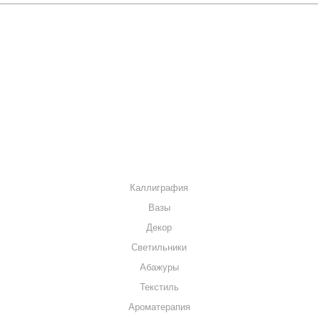
Нижний диаметр 30 см
Высота 23 см
О КОМПАНИИ
Глубина посадки 3 см.
КАК КУПИТЬ
МАГАЗИНЫ
КОНТАКТЫ
КАТАЛОГ
Каллиграфия
Вазы
Декор
Светильники
Абажуры
Текстиль
Ароматерапия