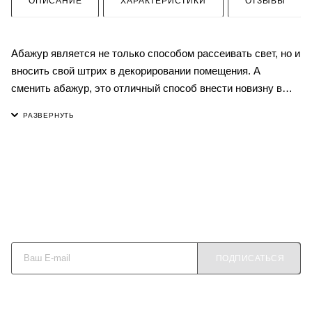
ОПИСАНИЕ
ХАРАКТЕРИСТИКИ
ОТЗЫВЫ
Абажур является не только способом рассеивать свет, но и
вносить свой штрих в декорировании помещения. А
сменить абажур, это отличный способ внести новизну в
ваш интерьер, не затратив много времени и средств.
Данная серия абажуров имеет не высокую плотность, он
будет пропускать небольшое количество света для ваших
уютных вечеров. Вам остается выбрать только форму и
цвет.
Будьте в курсе наших акций и новостей
Абажур подходит на цоколь Е27 и имеет переходник на
Е14.
ПОДПИСАТЬСЯ
Размеры:
Верхний диаметр 23 см