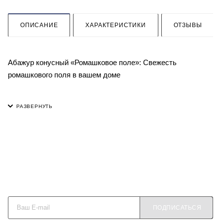
ОПИСАНИЕ
ХАРАКТЕРИСТИКИ
ОТЗЫВЫ
Абажур конусный «Ромашковое поле»: Свежесть
ромашкового поля в вашем доме
Превратите обычную комнату в уголок летней природы с
нашим конусным абажуром. Его дизайн - это гимн простой и
чистой красоте русских полей.
Дизайн: Яркий и позитивный принт изображает
рассыпанные по сочно-зеленому фону белоснежные
ромашки с желтыми сердцевинками. Классическая
Будьте в курсе наших акций и новостей
коническая форма делает абажур универсальным и
подходящим для большинства моделей светильников.
ПОДПИСАТЬСЯ