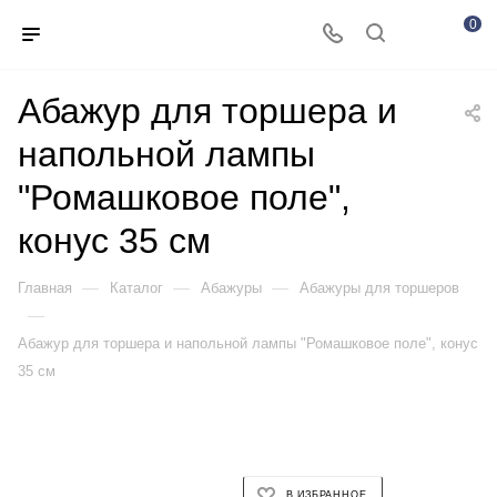
0
Абажур для торшера и
напольной лампы
"Ромашковое поле",
конус 35 см
—
—
—
Главная
Каталог
Абажуры
Абажуры для торшеров
—
Абажур для торшера и напольной лампы "Ромашковое поле", конус
35 см
В ИЗБРАННОЕ