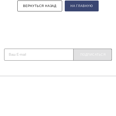
ВЕРНУТЬСЯ НАЗАД
НА ГЛАВНУЮ
Будьте в курсе наших акций и новостей
ПОДПИСАТЬСЯ
О КОМПАНИИ
КАК КУПИТЬ
МАГАЗИНЫ
КОНТАКТЫ