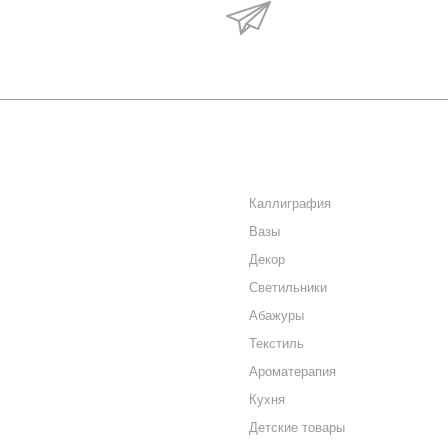
Будьте в курсе наши
акций и новостей
О КОМПАНИИ
КАТАЛОГ
КАК КУПИТЬ
Каллиграфия
Вазы
МАГАЗИНЫ
Декор
КОНТАКТЫ
Светильники
Абажуры
Текстиль
Ароматерапия
Кухня
Детские товары