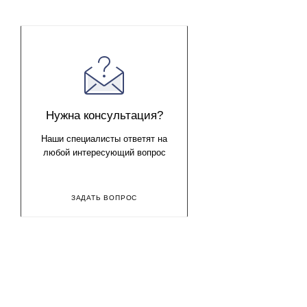
Абажур подходит на цоколь Е27 и имеет переходник на цо
Размеры:
Верхний диаметр 12 см
Нижний диаметр 17 см
Высота 15 см
Нужна консультация?
Глубина посадки 2,5 см.
Наши специалисты ответят на
любой интересующий вопрос
ЗАДАТЬ ВОПРОС