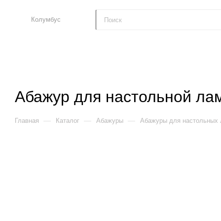
Колумбус
Абажур для настольной лам
—
—
—
Главная
Каталог
Абажуры
Абажуры для настольных