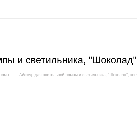
пы и светильника, "Шоколад",
—
 ламп
Абажур для настольной лампы и светильника, "Шоколад", кон