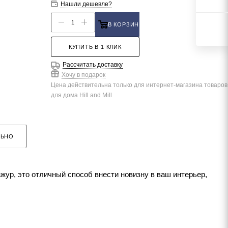
Нашли дешевле?
В КОРЗИНУ
КУПИТЬ В 1 КЛИК
Рассчитать доставку
Хочу в подарок
Цена действительна только для интернет-магазина товаров
для дома Hill and Mill
ЛЬНО
жур, это отличный способ внести новизну в ваш интерьер,
вечеров. Вам остается выбрать только форму и цвет.