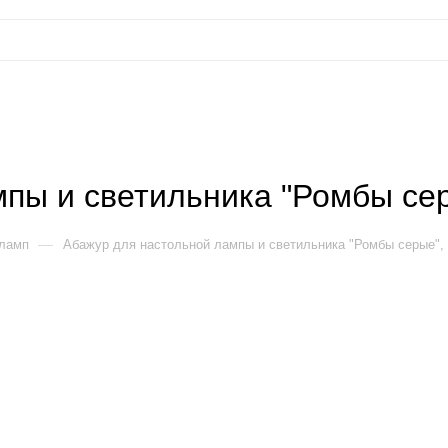
пы и светильника "Ромбы сер
—
 ламп
Абажур для настольной лампы и светильника "Ромбы серые",