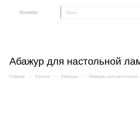
Колумбус
Абажур для настольной лам
—
—
—
Главная
Каталог
Абажуры
Абажуры для настольных