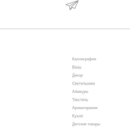
Будьте в курсе наши
акций и новостей
О КОМПАНИИ
КАТАЛОГ
КАК КУПИТЬ
Каллиграфия
Вазы
МАГАЗИНЫ
Декор
КОНТАКТЫ
Светильники
Абажуры
Текстиль
Ароматерапия
Кухня
Детские товары