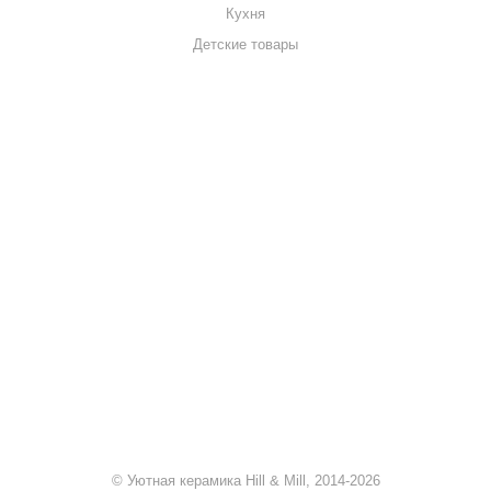
Кухня
Детские товары
+7 920 909-91-91
sale@hillandmill.ru
Владимирская область
д. Болымотиха д.42
© Уютная керамика Hill & Mill, 2014-2026