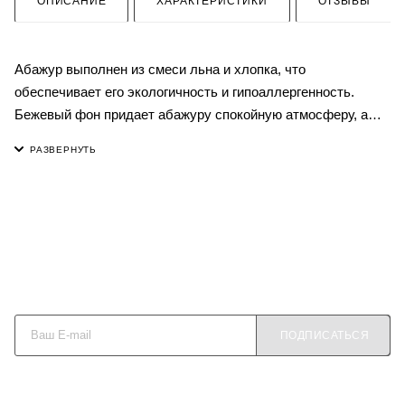
ОПИСАНИЕ
ХАРАКТЕРИСТИКИ
ОТЗЫВЫ
Абажур выполнен из смеси льна и хлопка, что
обеспечивает его экологичность и гипоаллергенность.
Бежевый фон придает абажуру спокойную атмосферу, а
изображение цветов создает ощущение весны. Благодаря
прочности металлокаркаса и термостойкости пластика,
абажур будет долго радовать своего владельца.
Оригинальный дизайн позволяет использовать его в любом
интерьере, делая акцент на светильнике.
Состав ткани: Лён 30%, Хлопок 70%.
Абажур на цоколь Е27, при необходимости можно
Будьте в курсе наших акций и новостей
приобрести переходник на Е14
ПОДПИСАТЬСЯ