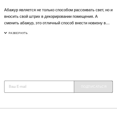
Абажур является не только способом рассеивать свет, но и
вносить свой штрих в декорировании помещения. А
сменить абажур, это отличный способ внести новизну в
ваш интерьер, не затратив много времени и средств.
Данная серия абажуров имеет не высокую плотность, он
будет пропускать небольшое количество света для ваших
уютных вечеров. Вам остается выбрать только форму и
цвет.
Будьте в курсе наших акций и новостей
Абажур подходит на цоколь Е27 и имеет переходник на
цоколь Е14
ПОДПИСАТЬСЯ
Размеры:
Верхний диаметр 15 см
Нижний диаметр 20 см
Высота 17 см
О КОМПАНИИ