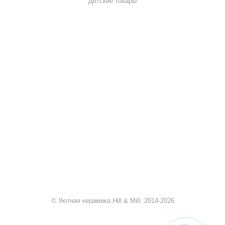
Детские товары
+7 920 909-91-91
sale@hillandmill.ru
Владимирская область
д. Болымотиха д.42
© Уютная керамика Hill & Mill, 2014-2026