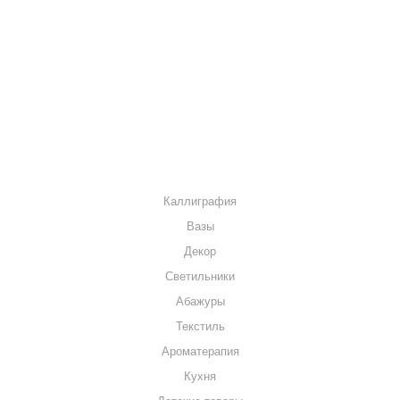
Глубина посадки 3 см.
КАК КУПИТЬ
МАГАЗИНЫ
КОНТАКТЫ
КАТАЛОГ
Каллиграфия
Вазы
Декор
Светильники
Абажуры
Текстиль
Ароматерапия
Кухня