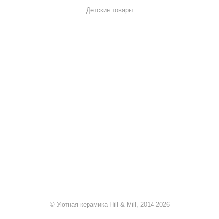
Детские товары
+7 920 909-91-91
sale@hillandmill.ru
Владимирская область
д. Болымотиха д.42
© Уютная керамика Hill & Mill, 2014-2026