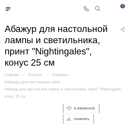
0
Абажур для настольной
лампы и светильника,
принт "Nightingales",
конус 25 см
—
—
—
Главная
Каталог
Абажуры
—
Абажуры для настольных ламп
Абажур для настольной лампы и светильника, принт "Nightingales",
конус 25 см
В ИЗБРАННОЕ
СРАВНИТЬ