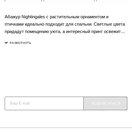
Абажур Nightingales с растительным орнаментом и
птичками идеально подходит для спальни. Светлые цвета
придадут помещению уюта, а интересный принт освежит
интерьер. За счёт большого количества оттенков,
подобрать основание для лампы не составит труда.
Абажур выполнен из износостойкого полиэстера,
благодаря чему не выгорает на свету и остаётся устойчив к
загрязнениям. Отличными дополнениями к абажуру станут
декоративная подушка, выполненная в таких же оттенках и
керамические статуэтки "Birdie" разных цветов. Все
абажуры имеют цоколь E27, по необходимости абажур
Будьте в курсе наших акций и новостей
комплектуется переходником для цоколя E14.
ПОДПИСАТЬСЯ