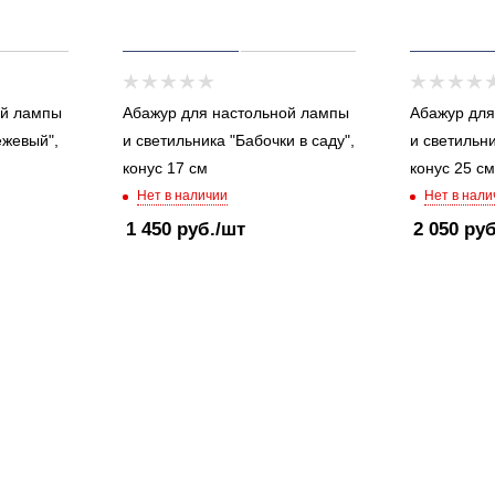
ой лампы
Абажур для настольной лампы
Абажур для
ежевый",
и светильника "Бабочки в саду",
и светильни
конус 17 см
конус 25 см
Нет в наличии
Нет в нали
1 450
руб.
/шт
2 050
руб