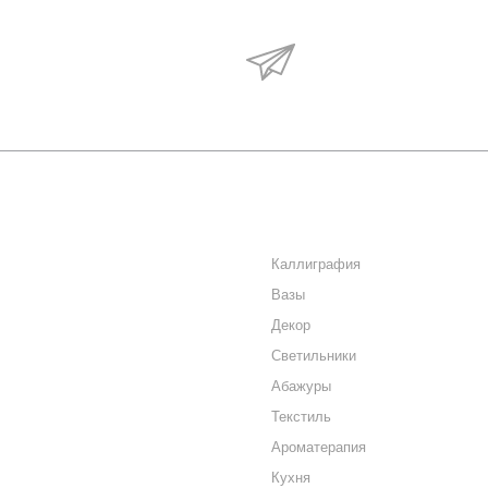
Будьте в курсе наши
акций и новостей
О КОМПАНИИ
КАТАЛОГ
КАК КУПИТЬ
Каллиграфия
Вазы
МАГАЗИНЫ
Декор
КОНТАКТЫ
Светильники
Абажуры
Текстиль
Ароматерапия
Кухня