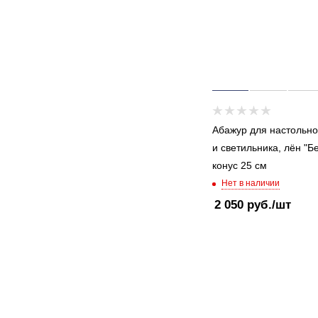
Абажур для настольн
и светильника, лён "Б
конус 25 см
Нет в наличии
2 050
руб.
/шт