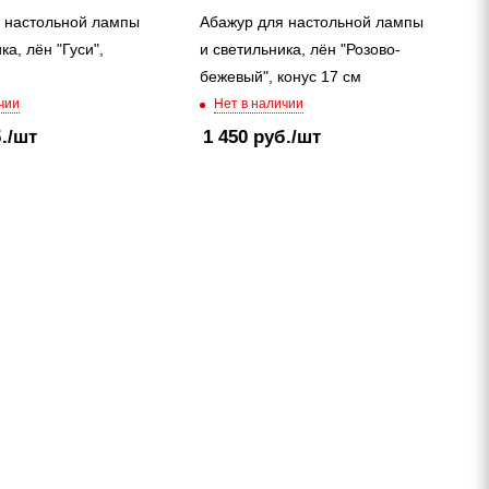
 настольной лампы
Абажур для настольной лампы
ка, лён "Гуси",
и светильника, лён "Розово-
бежевый", конус 17 см
чии
Нет в наличии
.
/шт
1 450
руб.
/шт