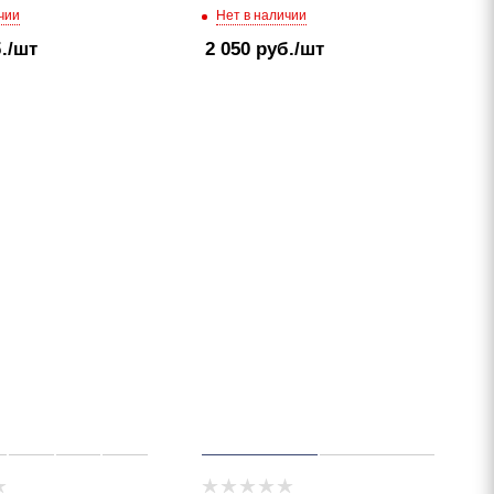
чии
Нет в наличии
.
/шт
2 050
руб.
/шт