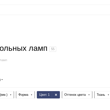
тольных ламп
55
 ламп
)
(мм.)
Форма
Цвет
: 1
Оттенок цвета
Ткань