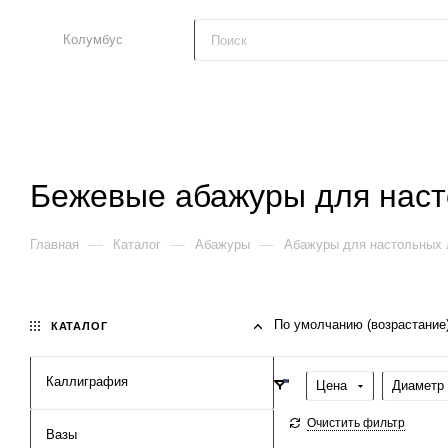
Колумбус
Бежевые абажуры для нас
—
—
—
Главная
Каталог
Абажуры
Абажуры для настольных
По умолчанию (возрастание
КАТАЛОГ
Каллиграфия
Цена
Диаметр 
Очистить фильтр
Вазы