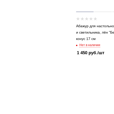
Абажур для настольн
и светильника, лён "Б
конус 17 см
Нет в наличии
1 450
руб.
/шт