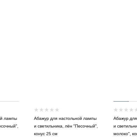
ой лампы
Абажур для настольной лампы
Абажур для
есочный",
и светильника, лён "Песочный",
и светильн
конус 25 см
молоко", ко