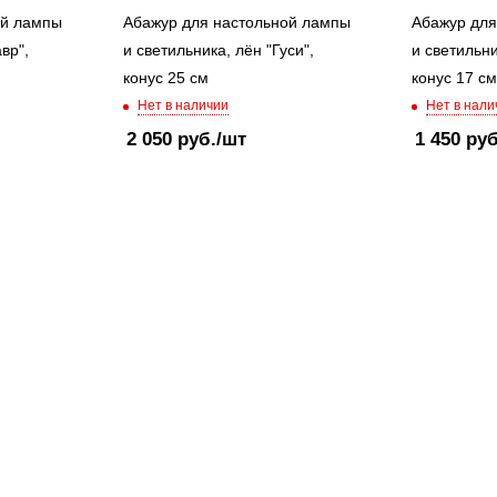
ой лампы
Абажур для настольной лампы
Абажур для
вр",
и светильника, лён "Гуси",
и светильни
конус 25 см
конус 17 см
Нет в наличии
Нет в нали
2 050
руб.
/шт
1 450
руб