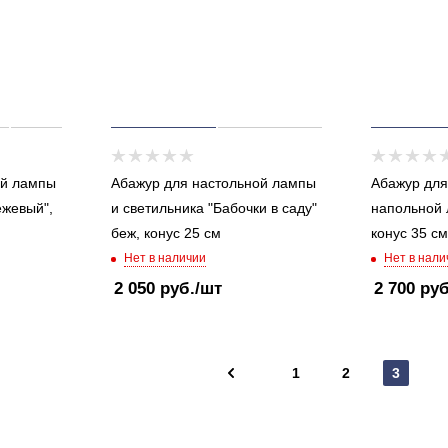
ой лампы
Абажур для настольной лампы
Абажур для
ежевый",
и светильника "Бабочки в саду"
напольной 
беж, конус 25 см
конус 35 см
Нет в наличии
Нет в нали
2 050
руб.
/шт
2 700
руб
1
2
3