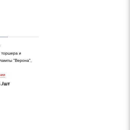
 торшера и
лампы "Верона",
чии
.
/шт