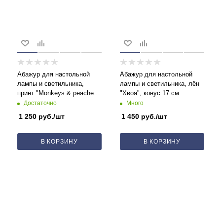
Абажур для настольной
Абажур для настольной
лампы и светильника,
лампы и светильника, лён
принт "Monkeys & peaches",
"Хвоя", конус 17 см
конус 17 см
Достаточно
Много
1 250
руб.
/шт
1 450
руб.
/шт
В КОРЗИНУ
В КОРЗИНУ