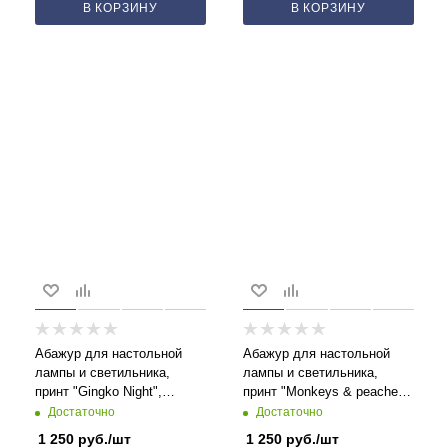
В КОРЗИНУ
В КОРЗИНУ
Абажур для настольной
Абажур для настольной
лампы и светильника,
лампы и светильника,
принт "Gingko Night",
принт "Monkeys & peaches",
цилиндр 17 см
цилиндр 17 см
Достаточно
Достаточно
1 250
руб.
/шт
1 250
руб.
/шт