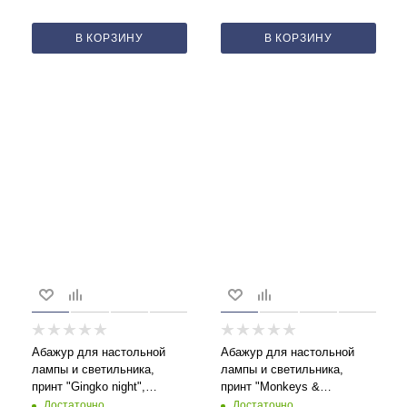
В КОРЗИНУ
В КОРЗИНУ
Абажур для настольной
Абажур для настольной
лампы и светильника,
лампы и светильника,
принт "Gingko night",
принт "Monkeys &
цилиндр 20 см
Peaches", цилиндр 20 см
Достаточно
Достаточно