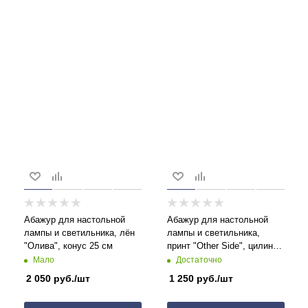
Абажур для настольной
Абажур для настольной
лампы и светильника, лён
лампы и светильника,
"Олива", конус 25 см
принт "Other Side", цилиндр
17 см
Мало
Достаточно
2 050
руб.
/шт
1 250
руб.
/шт