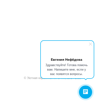
+7 920 909-91-91
sale@hillandmill.ru
Владимирская область
д. Болымотиха д.42
Евгения Нефёдова
Здравствуйте! Готова помочь
вам. Напишите мне, если у
вас появятся вопросы.
© Уютная керамика Hill & Mill, 2014-2026