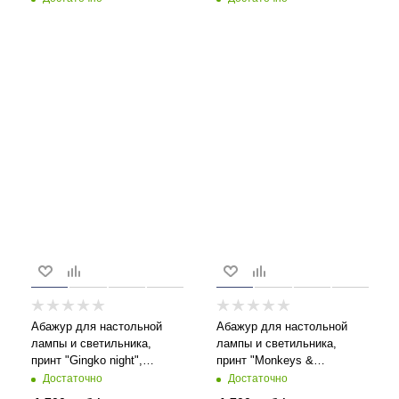
Абажур для настольной
Абажур для настольной
лампы и светильника,
лампы и светильника,
принт "Gingko night",
принт "Monkeys &
цилиндр 25 см
Peaches", цилиндр 25 см
Достаточно
Достаточно