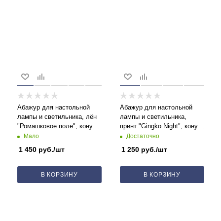
Абажур для настольной
Абажур для настольной
лампы и светильника, лён
лампы и светильника,
"Ромашковое поле", конус
принт "Gingko Night", конус
17 см
17 см
Мало
Достаточно
1 450
руб.
/шт
1 250
руб.
/шт
В КОРЗИНУ
В КОРЗИНУ