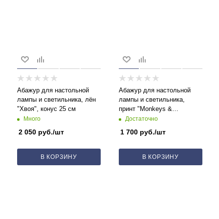
Абажур для настольной
Абажур для настольной
лампы и светильника, лён
лампы и светильника,
"Хвоя", конус 25 см
принт "Monkeys &
Peaches", конус 25 см
Много
Достаточно
2 050
руб.
/шт
1 700
руб.
/шт
В КОРЗИНУ
В КОРЗИНУ