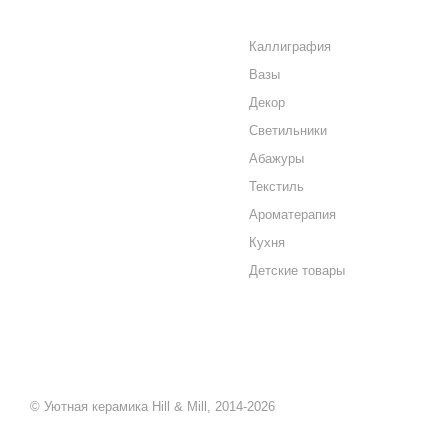
О КОМПАНИИ
КАТАЛОГ
КАК КУПИТЬ
Каллиграфия
Вазы
МАГАЗИНЫ
Декор
КОНТАКТЫ
Светильники
Абажуры
Текстиль
Ароматерапия
Кухня
Детские товары
© Уютная керамика Hill & Mill, 2014-2026