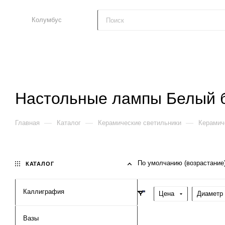
Колумбус
Настольные лампы Белый
—
—
—
Главная
Каталог
Керамические светильники
Керамич
По умолчанию (возрастание
КАТАЛОГ
Каллиграфия
Цена
Диаметр 
Вазы