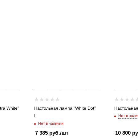
ra White"
Настольная лампа "White Dot"
Настольная
L
Нет в нали
Нет в наличии
7 385
руб.
/шт
10 800
ру