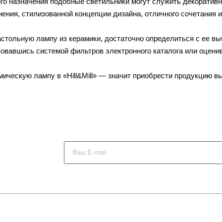
го назначения подобные светильники могут служить декоративн
ения, стилизованной концепции дизайна, отличного сочетания 
настольную лампу из керамики, достаточно определиться с ее в
зовавшись системой фильтров электронного каталога или оцени
ическую лампу в «Hill&Mill» — значит приобрести продукцию выс
х