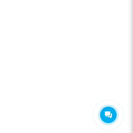
+7 920 909-91-91
sale@hillandmill.ru
Владимирская область
д. Болымотиха д.42
Евгения Нефёдова
Здравствуйте! Готова помочь вам.
Напишите мне, если у вас появятся
вопросы.