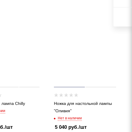
 лампа Chilly
Ножка для настольной лампы
"Оливия"
чии
Нет в наличии
б.
/шт
5 040
руб.
/шт