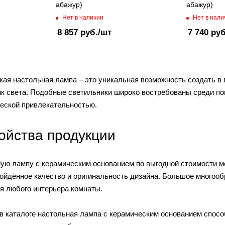
абажур)
абажур)
Нет в наличии
Нет в нали
8 857
руб.
/шт
7 740
руб
кая настольная лампа – это уникальная возможность создать в
к света. Подобные светильники широко востребованы среди пок
ческой привлекательностью.
ойства продукции
ую лампу с керамическим основанием по выгодной стоимости мо
зойдённое качество и оригинальность дизайна. Большое многоо
я любого интерьера комнаты.
в каталоге настольная лампа с керамическим основанием спос