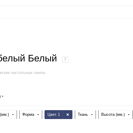
 белый Белый
7
еские настольные лампы
)
(мм.)
Форма
Цвет
: 1
Ткань
Высота (мм.)