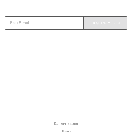
спальне, и консоль в гостиной – выбор за вами! На
Будьте в курсе наших акций и новостей
фотографии абажур 19*25*20 цвет "Розово-пыльный". Для
выбора другого абажура свяжитесь с менеджером или
ПОДПИСАТЬСЯ
укажите комментарий.
О КОМПАНИИ
КАК КУПИТЬ
МАГАЗИНЫ
КОНТАКТЫ
КАТАЛОГ
Каллиграфия
Вазы