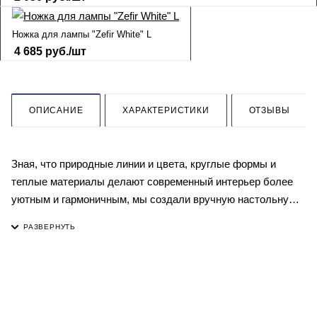
Ножка для лампы "Zefir White" L
4 685
руб.
/шт
ОПИСАНИЕ
ХАРАКТЕРИСТИКИ
ОТЗЫВЫ
Зная, что природные линии и цвета, круглые формы и
теплые материалы делают современный интерьер более
уютным и гармоничным, мы создали вручную настольную
лампу "Zefir White". Ее керамическое основание в виде
бутона украшено волнистым рельефом. Зажгите свет - и он
станет еще объемнее от игры бликов на глазури.
Подчеркните атмосферу легкости и покоя или обыграйте
морскую и эко тематику интерьера. Компактный размер
позволяет украсить лампой и прикроватную тумбу в