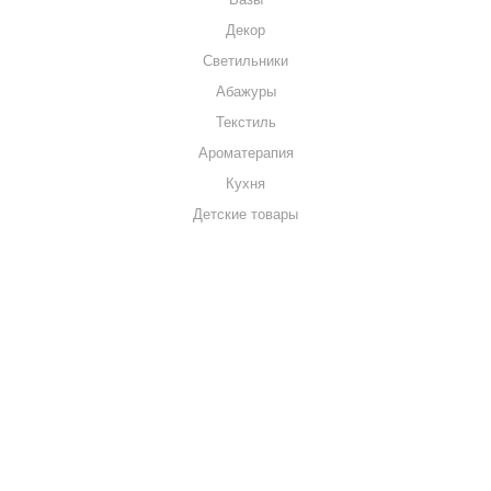
Декор
Светильники
Абажуры
Текстиль
Ароматерапия
Кухня
Детские товары
+7 920 909-91-91
sale@hillandmill.ru
Владимирская область
д. Болымотиха д.42