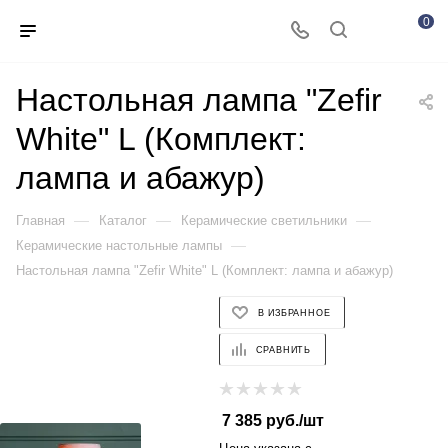
0
Настольная лампа "Zefir
White" L (Комплект:
лампа и абажур)
—
—
—
Главная
Каталог
Керамические светильники
—
Керамические настольные лампы
Настольная лампа "Zefir White" L (Комплект: лампа и абажур)
В ИЗБРАННОЕ
СРАВНИТЬ
7 385
руб.
/шт