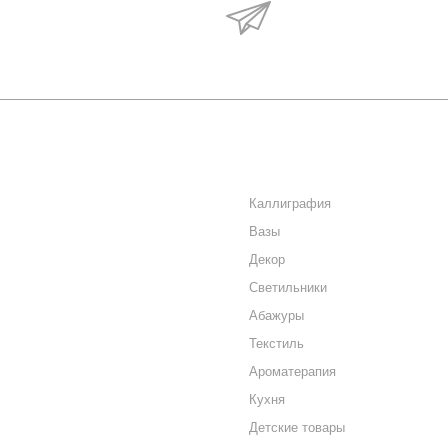
Будьте в курсе наши
акций и новостей
О КОМПАНИИ
КАТАЛОГ
КАК КУПИТЬ
Каллиграфия
Вазы
МАГАЗИНЫ
Декор
КОНТАКТЫ
Светильники
Абажуры
Текстиль
Ароматерапия
Кухня
Детские товары