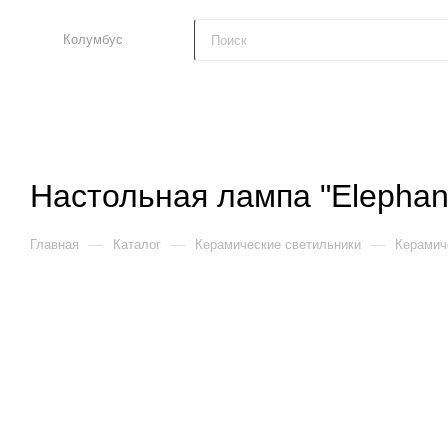
Колумбус
Настольная лампа "Elephan
—
—
—
Главная
Каталог
Керамические светильники
Керамич