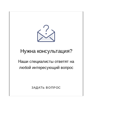
В добавок, слон во многих культурах олицетворяет семейно
могущественное животное, поэтому он разрушает негативну
преподносимых фигурок. На фотографии абажур 12*17*15 ц
Нужна консультация?
Наши специалисты ответят на
любой интересующий вопрос
ЗАДАТЬ ВОПРОС