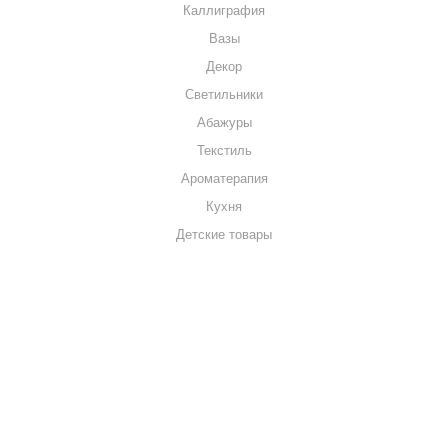
Каллиграфия
Вазы
Декор
Светильники
Абажуры
Текстиль
Ароматерапия
Кухня
Детские товары
+7 920 909-91-91
sale@hillandmill.ru
Владимирская область