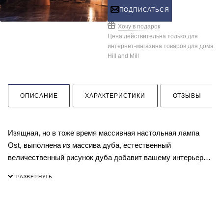
ПОДПИСАТЬСЯ
Хочу в подарок
Цена действительна только для
интернет-магазина товаров для дома
Hill and Mill
ОПИСАНИЕ
ХАРАКТЕРИСТИКИ
ОТЗЫВЫ
Изящная, но в тоже время массивная настольная лампа
Ost, выполнена из массива дуба, естественный
величественный рисунок дуба добавит вашему интерьеру
роскоши и основательности. Основание тщательно
покрыто двумя слоями масла и воска. Абажур выполнен из
ткани с растительным орнаментом. Абажур имеет степень
пропускания 40%. Патрон E27 для светодиодной лампы до
60 Вт. Совместима с лампами классов энергопотребления