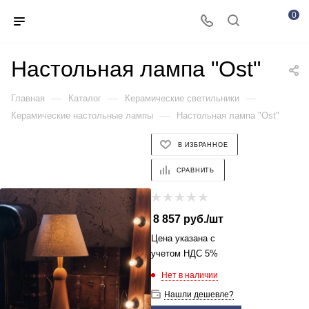
0
Настольная лампа "Ost"
—
—
—
Главная
Каталог
Керамические светильники
—
Керамические настольные лампы
Настольная лампа "Ost"
В ИЗБРАННОЕ
СРАВНИТЬ
8 857
руб.
/шт
Цена указана с
учетом НДС 5%
Нет в наличии
Нашли дешевле?