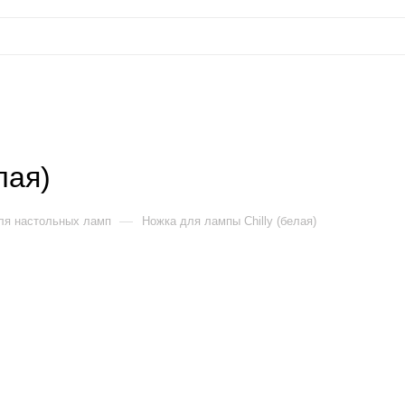
лая)
—
ля настольных ламп
Ножка для лампы Chilly (белая)