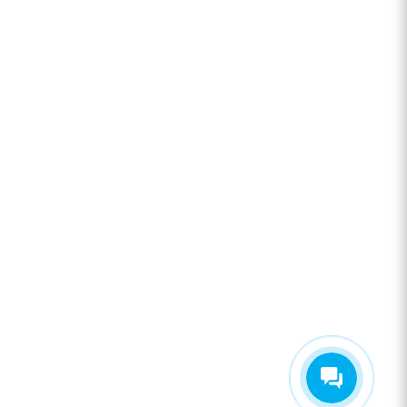
+7 920 909-91-91
sale@hillandmill.ru
Владимирская область
д. Болымотиха д.42
Евгения Нефёдова
Здравствуйте! Готова помочь вам.
Напишите мне, если у вас появятся
вопросы.