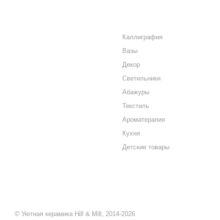
О КОМПАНИИ
КАТАЛОГ
КАК КУПИТЬ
Каллиграфия
Вазы
МАГАЗИНЫ
Декор
КОНТАКТЫ
Светильники
Абажуры
Текстиль
Ароматерапия
Кухня
Детские товары
© Уютная керамика Hill & Mill, 2014-2026