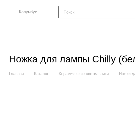
Колумбус
Ножка для лампы Chilly (бе
—
—
—
Главная
Каталог
Керамические светильники
Ножки д