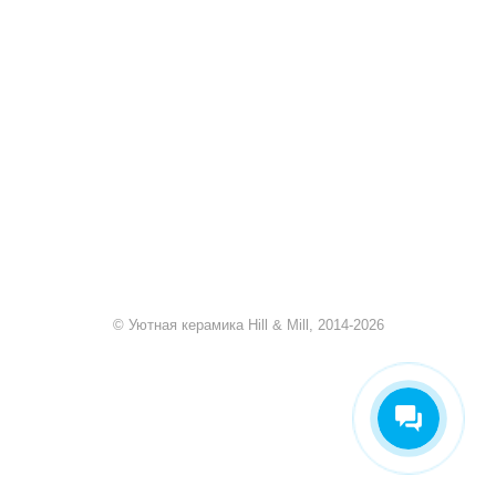
+7 920 909-91-91
sale@hillandmill.ru
Владимирская область
д. Болымотиха д.42
© Уютная керамика Hill & Mill, 2014-2026