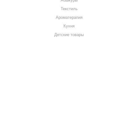
Абажуры
Текстиль
Ароматерапия
Кухня
Детские товары
+7 920 909-91-91
sale@hillandmill.ru
Владимирская область
д. Болымотиха д.42