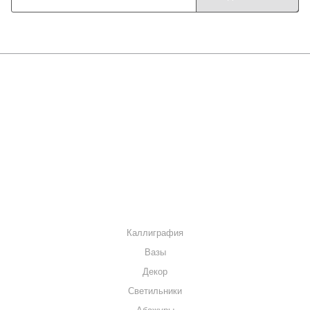
О КОМПАНИИ
КАК КУПИТЬ
МАГАЗИНЫ
КОНТАКТЫ
КАТАЛОГ
Каллиграфия
Вазы
Декор
Светильники