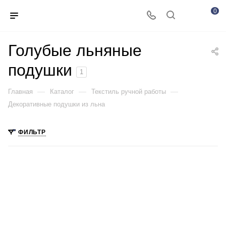
0
Голубые льняные
подушки
1
—
—
—
Главная
Каталог
Текстиль ручной работы
Декоративные подушки из льна
ФИЛЬТР