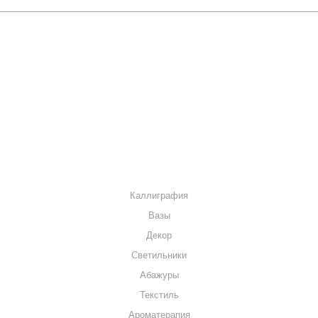
О КОМПАНИИ
КАК КУПИТЬ
МАГАЗИНЫ
КОНТАКТЫ
КАТАЛОГ
Каллиграфия
Вазы
Декор
Светильники
Абажуры
Текстиль
Ароматерапия