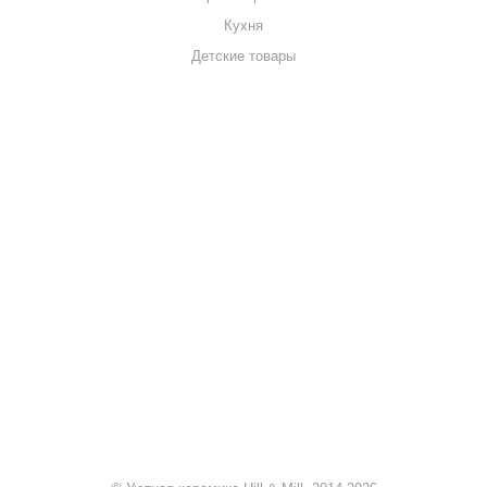
Кухня
Детские товары
+7 920 909-91-91
sale@hillandmill.ru
Владимирская область
д. Болымотиха д.42
Евгения Нефёдова
Здравствуйте! Готова помочь
вам. Напишите мне, если у