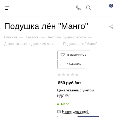
0
Подушка лён "Манго"
—
—
—
Главная
Каталог
Текстиль ручной работы
—
Декоративные подушки из льна
Подушка лён "Манго"
В ИЗБРАННОЕ
СРАВНИТЬ
850
руб.
/шт
Цена указана с учетом
НДС 5%
Мало
Нашли дешевле?