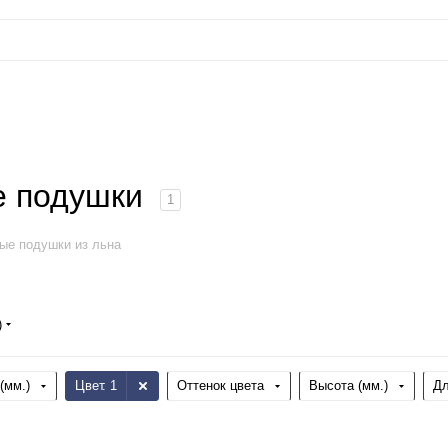
е подушки
1
ые подушки из льна
)
(мм.)
Цвет
: 1
Оттенок цвета
Высота (мм.)
Д