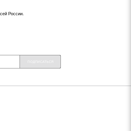
сей России.
ПОДПИСАТЬСЯ
+7 920 909-91-91
sale@hillandmill.ru
Владимирская область