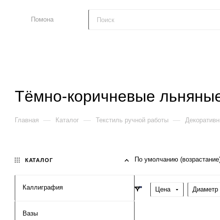
Помона
Тёмно-коричневые льняны
—
—
—
Главная
Каталог
Текстиль ручной работы
Декоративн
По умолчанию (возрастание
КАТАЛОГ
Каллиграфия
Цена
Диаметр 
Вазы