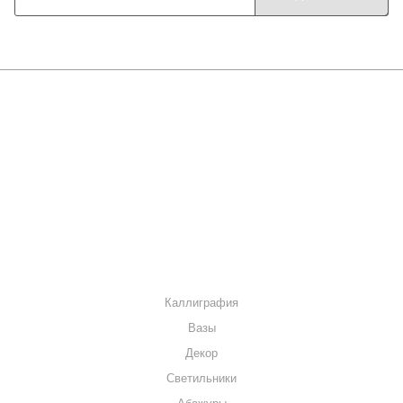
О КОМПАНИИ
КАК КУПИТЬ
МАГАЗИНЫ
КОНТАКТЫ
КАТАЛОГ
Каллиграфия
Вазы
Декор
Светильники