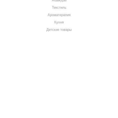
Абажуры
Текстиль
Ароматерапия
Кухня
Детские товары
+7 920 909-91-91
sale@hillandmill.ru
Владимирская область
д. Болымотиха д.42