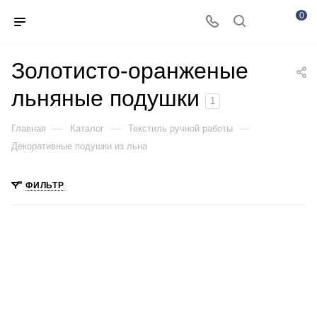
0
Золотисто-оранженые
льняные подушки
1
—
—
—
Главная
Каталог
Текстиль ручной работы
Декоративные подушки из льна
ФИЛЬТР