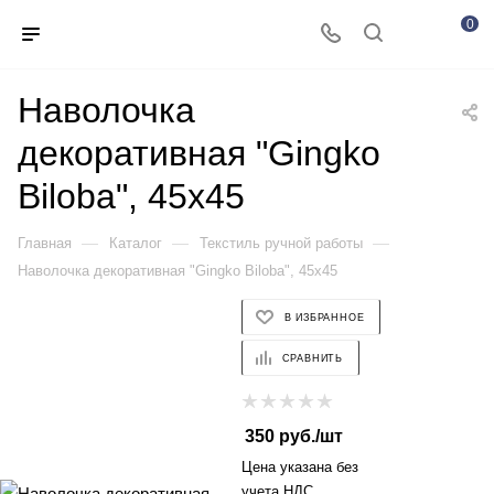
0
Наволочка
декоративная "Gingko
Biloba", 45х45
—
—
—
Главная
Каталог
Текстиль ручной работы
Наволочка декоративная "Gingko Biloba", 45х45
В ИЗБРАННОЕ
СРАВНИТЬ
350
руб.
/шт
Цена указана без
учета НДС