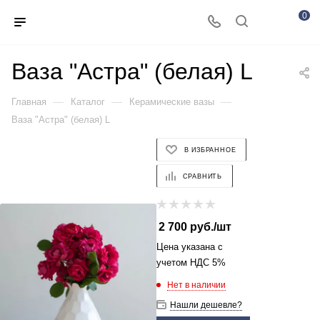
0
Ваза "Астра" (белая) L
—
—
—
Главная
Каталог
Керамические вазы
Ваза "Астра" (белая) L
В ИЗБРАННОЕ
СРАВНИТЬ
2 700
руб.
/шт
Цена указана с
учетом НДС 5%
Нет в наличии
Нашли дешевле?