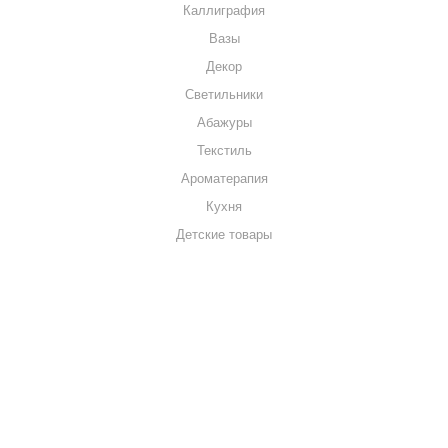
Каллиграфия
Вазы
Декор
Светильники
Абажуры
Текстиль
Ароматерапия
Кухня
Детские товары
+7 920 909-91-91
sale@hillandmill.ru
Владимирская область