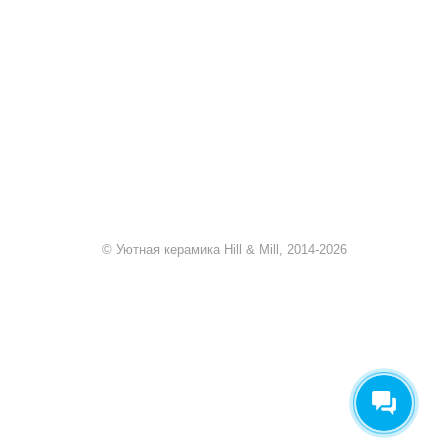
sale@hillandmill.ru
Владимирская область
д. Болымотиха д.42
© Уютная керамика Hill & Mill, 2014-2026