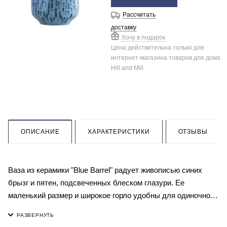
Рассчитать
доставку
Хочу в подарок
Цена действительна только для
интернет-магазина товаров для дома
Hill and Mill
ОПИСАНИЕ
ХАРАКТЕРИСТИКИ
ОТЗЫВЫ
Ваза из керамики "Blue Barrel" радует живописью синих
брызг и пятен, подсвеченных блеском глазури. Ее
маленький размер и широкое горло удобны для одиночного
цветка и небольшого букета – растрепыша. Украсьте вазой
рабочий стол, стеллаж в гостиной или комод в спальне –