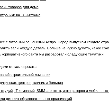
азин товаров для дома
ктроники на 1С-Битрикс
нес с готовыми решениями Аспро. Перед выпуском каждого отра
 учитывали каждую деталь. Больше не нужно думать, какое соч
а корпоративного сайта мы разработали следующие тематики:
одажи металлопроката
мпаний строительной компании
дицинских центров, клиник и больниц
-студий, IT-компаний, SMM-агентств, интеграторов и мобильных
для детских образовательных организаций