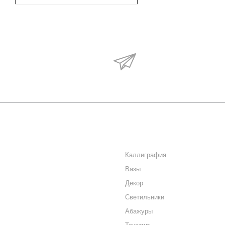
Будьте в курсе наши
акций и новостей
О КОМПАНИИ
КАТАЛОГ
КАК КУПИТЬ
Каллиграфия
Вазы
МАГАЗИНЫ
Декор
КОНТАКТЫ
Светильники
Абажуры