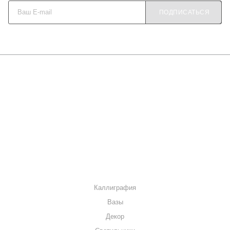
"Многодетная семья" для семей с тремя и более детьми
ПОДПИСАТЬСЯ
10%.
"Повторная покупка" для постоянных клиентов 5%.
О КОМПАНИИ
КАК КУПИТЬ
МАГАЗИНЫ
КОНТАКТЫ
КАТАЛОГ
Каллиграфия
Вазы
Декор