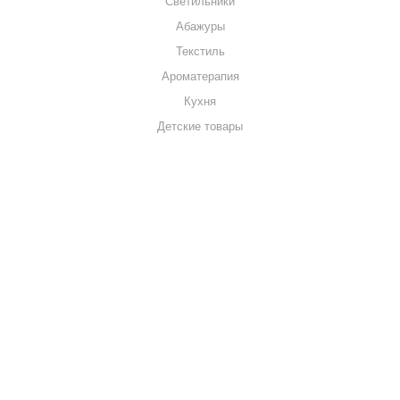
Светильники
Абажуры
Текстиль
Ароматерапия
Кухня
Детские товары
+7 920 909-91-91
sale@hillandmill.ru
Владимирская область
д. Болымотиха д.42