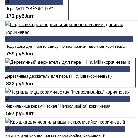
x2
Перо №11 "ЗВЁЗДОЧКА"
173
руб.
/шт
x1
Подставка для чернильницы-непроливайки, двойная коричневая
759
руб.
/шт
x2
Деревянный держатель для пера Hill & Mill (коричневый)
332
руб.
/шт
x2
Чернильница керамическая "Непроливайка" коричневая
597
руб.
/шт
x2
Крышка для чернильницы-непроливайки, коричневый