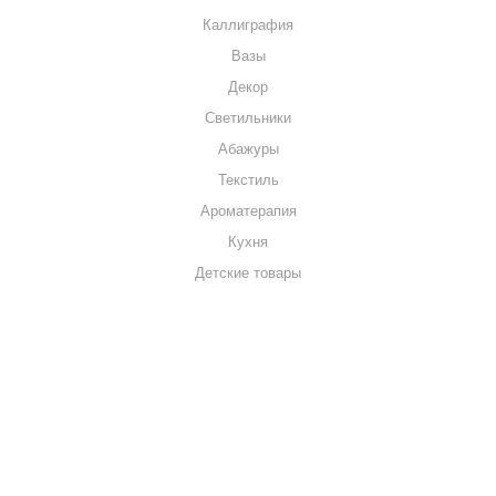
Каллиграфия
Вазы
Декор
Светильники
Абажуры
Текстиль
Ароматерапия
Кухня
Детские товары
+7 920 909-91-91
sale@hillandmill.ru
Владимирская область