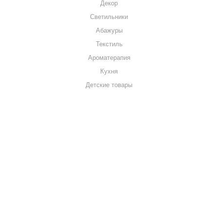
Декор
Светильники
Абажуры
Текстиль
Ароматерапия
Кухня
Детские товары
+7 920 909-91-91
sale@hillandmill.ru
Владимирская область
д. Болымотиха д.42