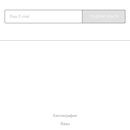
Будьте в курсе наших акций и новостей
ПОДПИСАТЬСЯ
О КОМПАНИИ
КАК КУПИТЬ
МАГАЗИНЫ
КОНТАКТЫ
КАТАЛОГ
Каллиграфия
Вазы