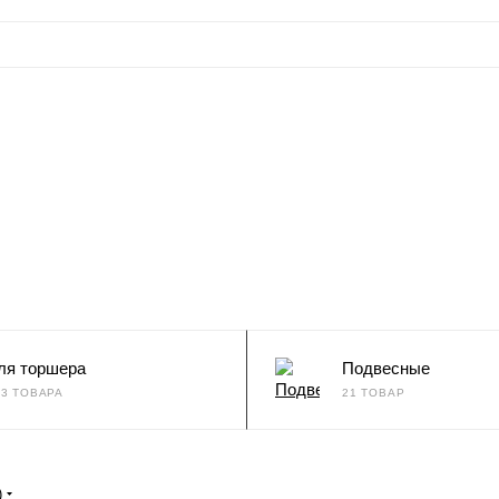
ля торшера
Подвесные
73 ТОВАРА
21 ТОВАР
)