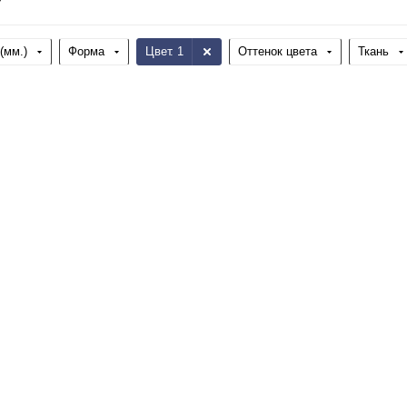
(мм.)
Форма
Цвет
: 1
Оттенок цвета
Ткань