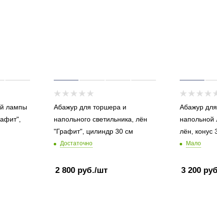
ой лампы
Абажур для торшера и
Абажур для
рафит",
напольного светильника, лён
напольной 
"Графит", цилиндр 30 см
лён, конус 
Достаточно
Мало
2 800
руб.
/шт
3 200
руб