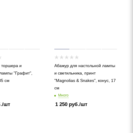
 торшера и
Абажур для настольной лампы
лампы "Графит",
и светильника, принт
35 см
"Magnolias & Snakes", конус, 17
см
Много
.
/шт
1 250
руб.
/шт