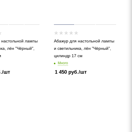
 настольной лампы
Абажур для настольной лампы
ка, лён "Чёрный",
и светильника, лён "Чёрный",
м
цилиндр 17 см
Много
.
/шт
1 450
руб.
/шт