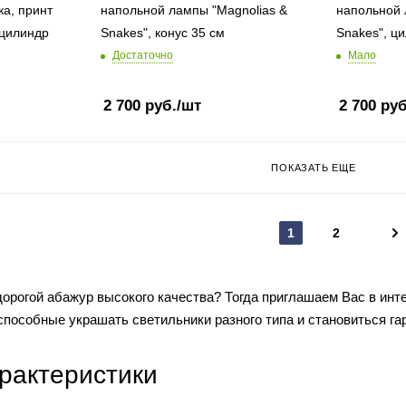
ка, принт
напольной лампы "Magnolias &
напольной 
 цилиндр
Snakes", конус 35 см
Snakes", ц
Достаточно
Мало
2 700
руб.
/шт
2 700
руб
ПОКАЗАТЬ ЕЩЕ
1
2
едорогой абажур высокого качества? Тогда приглашаем Вас в инте
способные украшать светильники разного типа и становиться г
рактеристики