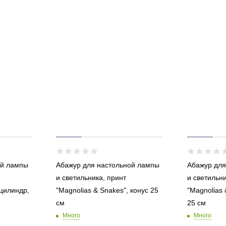
ой лампы
Абажур для настольной лампы
Абажур для
и светильника, принт
и светильни
 цилиндр,
"Magnolias & Snakes", конус 25
"Magnolias 
см
25 см
Много
Много