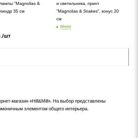
лампы "Magnolias &
и светильника, принт
илиндр 35 см
"Magnolias & Snakes", конус 20
см
Много
.
/шт
рнет-магазин «Hill&Mill». На выбор представлены
армоничным элементом общего интерьера.