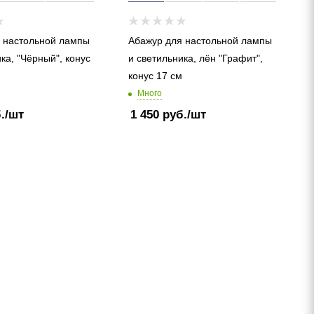
 настольной лампы
Абажур для настольной лампы
ка, "Чёрный", конус
и светильника, лён "Графит",
конус 17 см
Много
.
/шт
1 450
руб.
/шт