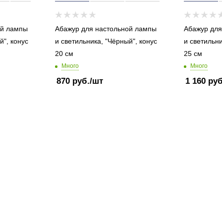
ой лампы
Абажур для настольной лампы
Абажур для
й", конус
и светильника, "Чёрный", конус
и светильни
20 см
25 см
Много
Много
870
руб.
/шт
1 160
руб