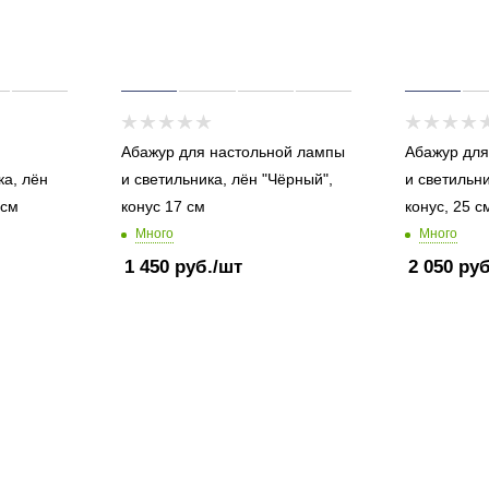
и
Абажур для настольной лампы
Абажур для
ка, лён
и светильника, лён "Чёрный",
и светильни
 см
конус 17 см
конус, 25 с
Много
Много
1 450
руб.
/шт
2 050
руб