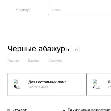
Колумбус
Черные абажуры
25
—
—
Главная
Каталог
Абажуры
Для настольных ламп
Д
205 ТОВАРОВ
1
По умолчанию (возрастание
КАТАЛОГ