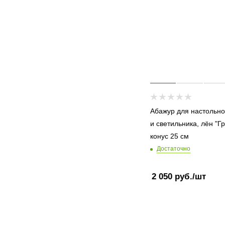
Абажур для настольн
и светильника, лён "Г
конус 25 см
Достаточно
2 050
руб.
/шт