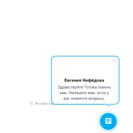
+7 920 909-91-91
sale@hillandmill.ru
Владимирская область
д. Болымотиха д.42
Евгения Нефёдова
Здравствуйте! Готова помочь
вам. Напишите мне, если у
вас появятся вопросы.
© Уютная керамика Hill & Mill, 2014-2026